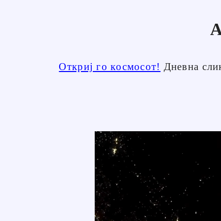
А
Откриј го космосот!
Дневна слик