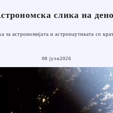
строномска слика на ден
а за астрономијата и астронаутиката со кра
08 јули2026