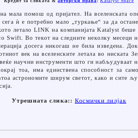
Кредит за сликата &
авторски права
:
Katalyst Space
на мала помош од пријател. На вселенската оп
сега ѝ е потребно мало „туркање“ за да остан
кото летало LINK на компанијата Katalyst беше
со Swift. Во текот на следните неколку месеци н
перација досега никогаш не била изведена. До
ниот век на вселенските летала во ниската Зе
овеќе научни инструменти што ги набљудуваат н
Покрај тоа, има единствена способност за сам
Затоа астрономите ширум светот, како и сите љ
сија.
Утрешната слика::
Космички лилјак