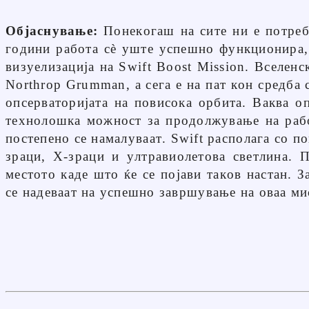
Објаснување:
Понекогаш на сите ни е потреб
години работа сè уште успешно функционира, 
визуелизација на Swift Boost Mission. Вселенс
Northrop Grumman, а сега е на пат кон средба 
опсерваторијата на повисока орбита. Ваква о
технолошка можност за продолжување на работ
постепено се намалуваат. Swift располага со п
зраци, Х-зраци и ултравиолетова светлина. 
местото каде што ќе се појави таков настан. 
се надеваат на успешно завршување на оваа ми