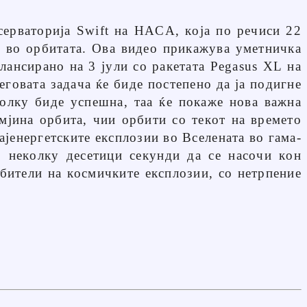
серваторија Swift на НАСА, која по речиси 22
е во орбитата. Ова видео прикажува уметничка
 лансирано на 3 јули со ракетата Pegasus XL на
еговата задача ќе биде постепено да ја подигне
колку биде успешна, таа ќе покаже нова важна
мјина орбита, чии орбити со текот на времето
ајенергетските експлозии во Вселената во гама-
о неколку десетици секунди да се насочи кон
убители на космичките експлозии, со нетрпение