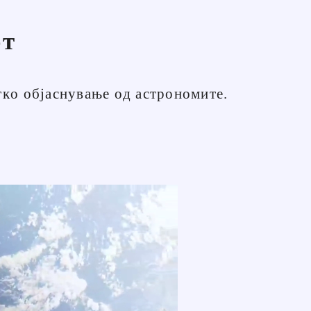
от
тко објаснување од астрономите.