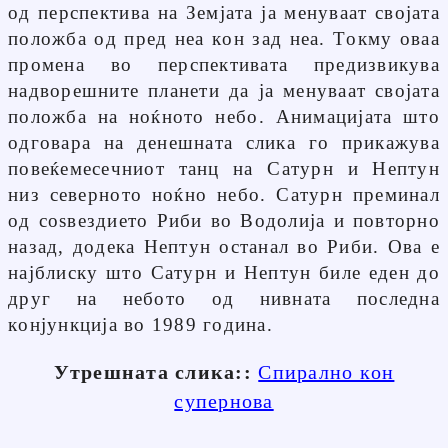
од перспектива на Земјата ја менуваат својата
положба од пред неа кон зад неа. Токму оваа
промена во перспективата предизвикува
надворешните планети да ја менуваат својата
положба на ноќното небо. Анимацијата што
одговара на денешната слика го прикажува
повеќемесечниот танц на Сатурн и Нептун
низ северното ноќно небо. Сатурн преминал
од соѕвездието Риби во Водолија и повторно
назад, додека Нептун останал во Риби. Ова е
најблиску што Сатурн и Нептун биле еден до
друг на небото од нивната последна
конјункција во 1989 година.
Утрешната слика::
Спирално кон
супернова