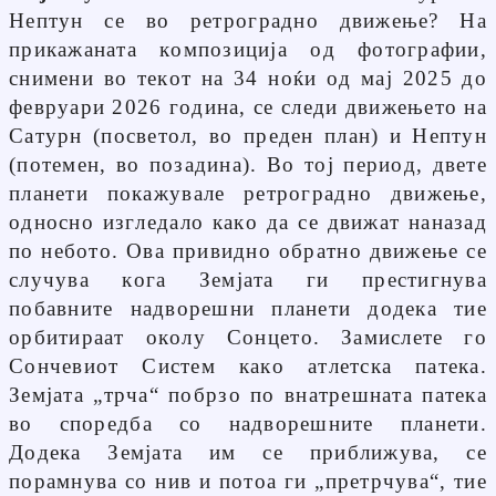
Нептун се во ретроградно движење? На
прикажаната композиција од фотографии,
снимени во текот на 34 ноќи од мај 2025 до
февруари 2026 година, се следи движењето на
Сатурн (посветол, во преден план) и Нептун
(потемен, во позадина). Во тој период, двете
планети покажувале ретроградно движење,
односно изгледало како да се движат наназад
по небото. Ова привидно обратно движење се
случува кога Земјата ги престигнува
побавните надворешни планети додека тие
орбитираат околу Сонцето. Замислете го
Сончевиот Систем како атлетска патека.
Земјата „трча“ побрзо по внатрешната патека
во споредба со надворешните планети.
Додека Земјата им се приближува, се
порамнува со нив и потоа ги „претрчува“, тие