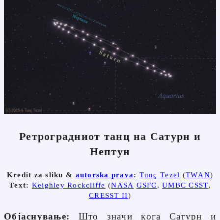
Ретроградниот танц на Сатурн и
Нептун
Kredit za sliku &
autorska prava
:
Tunç Tezel
(
TWAN
)
Text:
Keighley Rockcliffe
(
NASA
GSFC
,
UMBC CSST
,
CRESST II
)
Објаснување:
Што значи кога Сатурн и