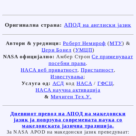
Оригинална страна:
АПОД на англиски јазик
Автори & уредници:
Роберт Немироф
(
MTУ
) &
Џери Бонел
(
УМЦП
)
NASA официјално:
Амбер Строн
Се применуваат
посебни права
.
НАСА веб приватност
,
Пристапност
,
Известувања
;
Услуга од:
АСД
код
НАСА
/
ГФСЦ
,
НАСА научна активација
&
Мичиген Тех.У.
Дневниот превод на АПОД на македонски
јазик ја поврзува современата наука со
македонската јазична традиција.
За NASA APOD на македонски јазик преведуваат: