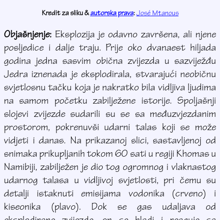
Kredit za sliku &
autorska prava
:
José Mtanous
Objašnjenje:
Eksplozija je odavno završena, ali njene
posljedice i dalje traju. Prije oko dvanaest hiljada
godina jedna sasvim obična zvijezda u sazviježđu
Jedra iznenada je eksplodirala, stvarajući neobičnu
svjetlosnu tačku koja je nakratko bila vidljiva ljudima
na samom početku zabilježene istorije. Spoljašnji
slojevi zvijezde sudarili su se sa međuzvjezdanim
prostorom, pokrenuvši udarni talas koji se može
vidjeti i danas. Na prikazanoj slici, sastavljenoj od
snimaka prikupljanih tokom 60 sati u regiji Khomas u
Namibiji, zabilježen je dio tog ogromnog i vlaknastog
udarnog talasa u vidljivoj svjetlosti, pri čemu su
detalji istaknuti emisijama vodonika (crveno) i
kiseonika (plavo). Dok se gas udaljava od