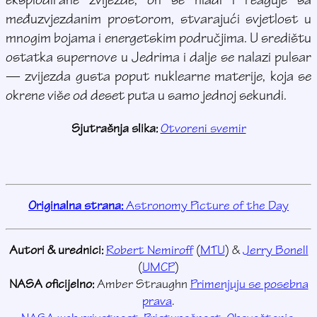
eksplodirane zvijezde, on se hladi i reaguje sa
međuzvjezdanim prostorom, stvarajući svjetlost u
mnogim bojama i energetskim područjima. U središtu
ostatka supernove u Jedrima i dalje se nalazi pulsar
— zvijezda gusta poput nuklearne materije, koja se
okrene više od deset puta u samo jednoj sekundi.
Sjutrašnja slika:
Otvoreni svemir
Originalna strana:
Astronomy Picture of the Day
Autori & urednici:
Robert Nemiroff
(
MTU
) &
Jerry Bonell
(
UMCP
)
NASA oficijelno:
Amber Straughn
Primenjuju se posebna
prava
.