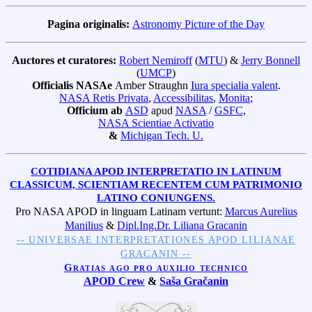
Pagina originalis:
Astronomy Picture of the Day
Auctores et curatores:
Robert Nemiroff
(
MTU
) &
Jerry Bonnell
(
UMCP
)
Officialis NASAe
Amber Straughn
Iura specialia valent
.
NASA Retis Privata
,
Accessibilitas
,
Monita
;
Officium ab
ASD
apud
NASA
/
GSFC
,
NASA Scientiae Activatio
&
Michigan Tech. U.
COTIDIANA APOD INTERPRETATIO IN LATINUM
CLASSICUM, SCIENTIAM RECENTEM CUM PATRIMONIO
LATINO CONIUNGENS.
Pro NASA APOD in linguam Latinam vertunt:
Marcus Aurelius
Manilius
&
Dipl.Ing.Dr. Liliana Gracanin
-- UNIVERSAE INTERPRETATIONES APOD LILIANAE
GRACANIN --
Gratias ago pro auxilio technico
APOD Crew
&
Saša Gračanin