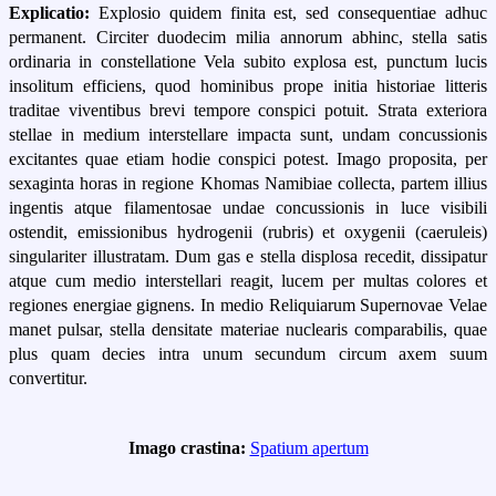
Explicatio:
Explosio quidem finita est, sed consequentiae adhuc
permanent. Circiter duodecim milia annorum abhinc, stella satis
ordinaria in constellatione Vela subito explosa est, punctum lucis
insolitum efficiens, quod hominibus prope initia historiae litteris
traditae viventibus brevi tempore conspici potuit. Strata exteriora
stellae in medium interstellare impacta sunt, undam concussionis
excitantes quae etiam hodie conspici potest. Imago proposita, per
sexaginta horas in regione Khomas Namibiae collecta, partem illius
ingentis atque filamentosae undae concussionis in luce visibili
ostendit, emissionibus hydrogenii (rubris) et oxygenii (caeruleis)
singulariter illustratam. Dum gas e stella displosa recedit, dissipatur
atque cum medio interstellari reagit, lucem per multas colores et
regiones energiae gignens. In medio Reliquiarum Supernovae Velae
manet pulsar, stella densitate materiae nuclearis comparabilis, quae
plus quam decies intra unum secundum circum axem suum
convertitur.
Imago crastina:
Spatium apertum