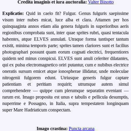
Credita imaginis et iura auctoralia:
Valter Binotto
Explicatio:
Quid in caelo fit? Fulgur. Genus fulguris saepissime
visum inter nubes micat, luce alba et clara. Attamen per hos
quinquaginta annos etiam alia genera fulguris in superioribus aeris
regionibus comprobata sunt, inter quae sprites rubri, quasi tentacula
habentes, atque ELVES annulati. Utraque forma tantisper tantum
existit, minima temporis parte; sprites tamen clariores sunt et facilius
photographari possunt quam eorum cognati electrici, frequentiores
quidem sed minus conspicui. ELVES sunt anuli celeriter dilatantes,
qui ex pulsu electromagnetico oriri putantur, cum e nubibus electrice
oneratis sursum emicet atque ionospherae illidatur, unde moleculae
nitrogenii fulgorem edunt. Utriusque generis fulgur captare
patientiam et peritiam requirit; utrumque autem simul
comprehendere — quippe cum plerumque separatim eveniant —
rarum est. Imago proposita est unus e tabulis e pellicula desumptis,
nuperrime e Possagno, in Italia, supra tempestatem longinquam
super Mare Hadriaticum conspectam.
Imago crastina:
Puncta arcana