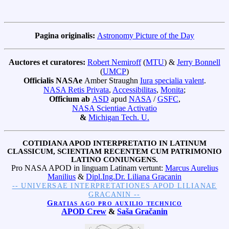
Pagina originalis:
Astronomy Picture of the Day
Auctores et curatores:
Robert Nemiroff
(
MTU
) &
Jerry Bonnell
(
UMCP
)
Officialis NASAe
Amber Straughn
Iura specialia valent
.
NASA Retis Privata
,
Accessibilitas
,
Monita
;
Officium ab
ASD
apud
NASA
/
GSFC
,
NASA Scientiae Activatio
&
Michigan Tech. U.
COTIDIANA APOD INTERPRETATIO IN LATINUM
CLASSICUM, SCIENTIAM RECENTEM CUM PATRIMONIO
LATINO CONIUNGENS.
Pro NASA APOD in linguam Latinam vertunt:
Marcus Aurelius
Manilius
&
Dipl.Ing.Dr. Liliana Gracanin
-- UNIVERSAE INTERPRETATIONES APOD LILIANAE
GRACANIN --
Gratias ago pro auxilio technico
APOD Crew
&
Saša Gračanin