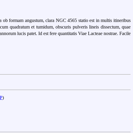
ta ob formam angustum, clara NGC 4565 statio est in multis itineribus
cticum quadratum et tumidum, obscuris pulveris lineis dissectum, quae
rum lucis patet. Id est fere quantitatis Viae Lacteae nostrae. Facile
P
)