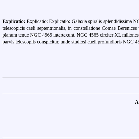
Explicatio:
Explicatio: Explicatio: Galaxia spiralis splendidissima 
telescopicis caeli septentrionalis, in constellatione Comae Berenice
planum tenue NGC 4565 intertexunt. NGC 4565 circiter XL miliones ann
parvis telescopiis conspicitur, unde studiosi caeli profundioris NGC 4
A