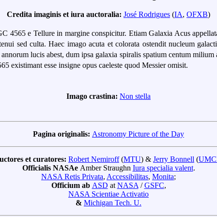
Credita imaginis et iura auctoralia:
José Rodrigues
(
IA
,
OFXB
)
NGC 4565 e Tellure in margine conspicitur. Etiam Galaxia Acus appella
s tenui sed culta. Haec imago acuta et colorata ostendit nucleum gala
orum lucis abest, dum ipsa galaxia spiralis spatium centum milium anno
565 existimant esse insigne opus caeleste quod Messier omisit.
Imago crastina:
Non stella
Pagina originalis:
Astronomy Picture of the Day
uctores et curatores:
Robert Nemiroff
(
MTU
) &
Jerry Bonnell
(
UMC
Officialis NASAe
Amber Straughn
Iura specialia valent
.
NASA Retis Privata
,
Accessibilitas
,
Monita
;
Officium ab
ASD
at
NASA
/
GSFC
,
NASA Scientiae Activatio
&
Michigan Tech. U.