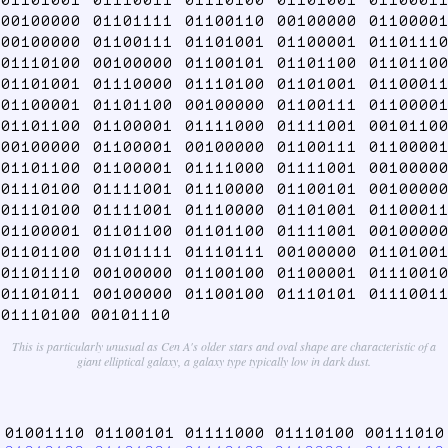
00100000 01101111 01100110 00100000 01100001
00100000 01100111 01101001 01100001 01101110
01110100 00100000 01100101 01101100 01101100
01101001 01110000 01110100 01101001 01100011
01100001 01101100 00100000 01100111 01100001
01101100 01100001 01111000 01111001 00101100
00100000 01100001 00100000 01100111 01100001
01101100 01100001 01111000 01111001 00100000
01110100 01111001 01110000 01100101 00100000
01110100 01111001 01110000 01101001 01100011
01100001 01101100 01101100 01111001 00100000
01101100 01101111 01110111 00100000 01101001
01101110 00100000 01100100 01100001 01110010
01101011 00100000 01100100 01110101 01110011
01110100 00101110
This is particularly unusual as Cen A's older stars and oval shape are characteristic of a
giant elliptical galaxy, a galaxy type typically low in dark dust.
01001110 01100101 01111000 01110100 00111010