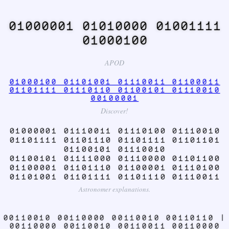
01000001 01010000 01001111
01000100
APOD
01000100 01101001 01110011 01100011
01101111 01110110 01100101 01110010
00100001
Discover!
01000001 01110011 01110100 01110010
01101111 01101110 01101111 01101101
01100101 01110010
01100101 01111000 01110000 01101100
01100001 01101110 01100001 01110100
01101001 01101111 01101110 01110011
Astronomer explanations.
00110010 00110000 00110010 00110110 |
00110000 00110010 00110011 00110000