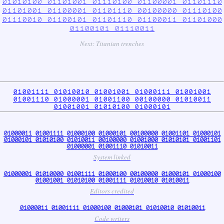
01010100 01101001 01110100 01100001 01101110
01101001 01100001 01101110 00100000 01110100
01110010 01100101 01101110 01100011 01101000
01100101 01110011
Next: Titanian trenches
01001111 01010010 01001001 01000111 01001001
01001110 01000001 01001100 00100000 01010011
01001001 01010100 01000101
01000011 01001111 01000100 01000101 00100000 01001101 01000101
01000101 01010100 01010011 00100000 01001000 01010101 01001101
01000001 01001110 01010011
System linked
01000001 01010000 01001111 01000100 00100000 01000101 01000100
01001001 01010100 01001111 01010010 01010011
Editors credited
01000011 01001111 01000100 01000101 01010010 01010011
Code writers