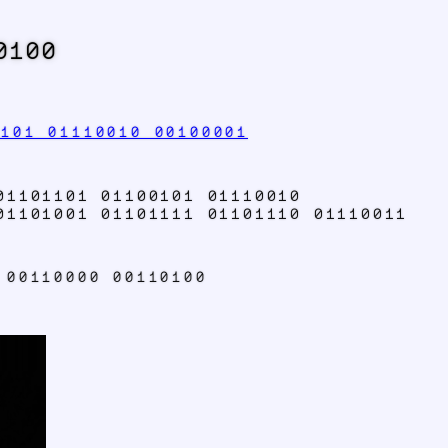
0100
0101 01110010 00100001
01101101 01100101 01110010
01101001 01101111 01101110 01110011
 00110000 00110100