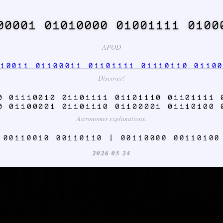
00001 01010000 01001111 0100
APOD
10011 01100011 01101111 01110110 0110
Discover!
0 01110010 01101111 01101110 01101111 
0 01100001 01101110 01100001 01110100 
Astronomer explanations.
 00110010 00110110 | 00110000 00110100
2026 05 24