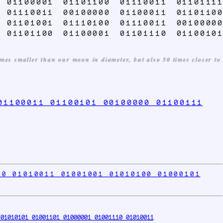
 01100001 01101100 01110011 01101111
 01110011 00100000 01100011 01101100
 01101001 01110100 01110011 00100000
 01101100 01100001 01101110 01100101
imes smaller than our moon in diameter, but also 50 times closer to
01100011 01100101 00100000 01100111
00 01010011 01001001 01010100 01000101
01010101 01001101 01000001 01001110 01010011