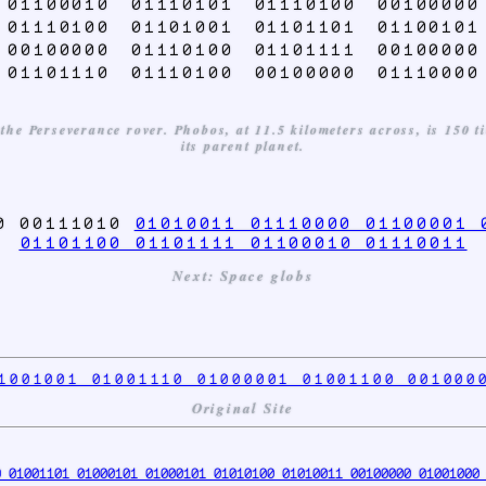
 01100010 01110101 01110100 00100000
 01110100 01101001 01101101 01100101
 00100000 01110100 01101111 00100000
 01101110 01110100 00100000 01110000
he Perseverance rover. Phobos, at 11.5 kilometers across, is 150 t
its parent planet.
00 00111010
01010011 01110000 01100001 
01101100 01101111 01100010 01110011
Next: Space globs
1001001 01001110 01000001 01001100 001000
Original Site
 01001101 01000101 01000101 01010100 01010011 00100000 01001000 