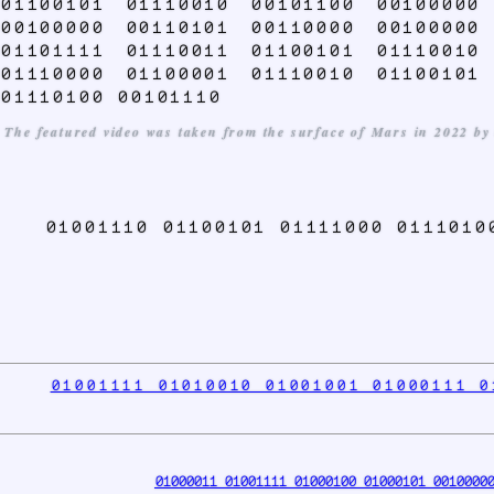
01100101 01110010 00101100 00100000
00100000 00110101 00110000 00100000
01101111 01110011 01100101 01110010
01110000 01100001 01110010 01100101
01110100 00101110
The featured video was taken from the surface of Mars in 2022 by t
01001110 01100101 01111000 011101
01001111 01010010 01001001 01000111 0
01000011 01001111 01000100 01000101 00100000