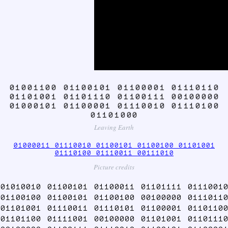
01001100 01100101 01100001 01110110
01101001 01101110 01100111 00100000
01000101 01100001 01110010 01110100
01101000
Leaving Earth
01000011 01110010 01100101 01100100 01101001
01110100 01110011 00111010
Picture credits
01010010 01100101 01100011 01101111 01110010
01100100 01100101 01100100 00100000 01110110
01101001 01110011 01110101 01100001 01101100
01101100 01111001 00100000 01101001 01101110