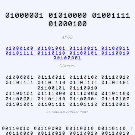
01000001 01010000 01001111
01000100
APOD
01000100 01101001 01110011 01100011
01101111 01110110 01100101 01110010
00100001
Discover!
01000001 01110011 01110100 01110010
01101111 01101110 01101111 01101101
01100101 01110010
01100101 01111000 01110000 01101100
01100001 01101110 01100001 01110100
01101001 01101111 01101110 01110011
Astronomer explanations.
00110010 00110000 00110010 00110110 |
00110000 00110010 00110010 00110010