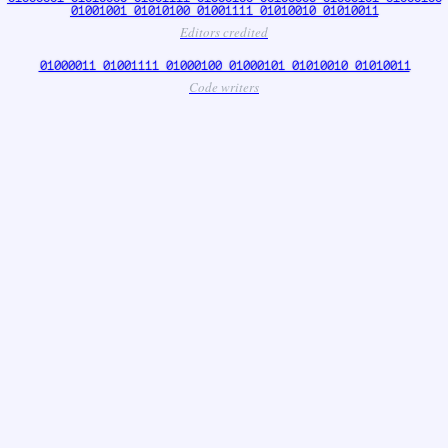
01001001 01010100 01001111 01010010 01010011
Editors credited
01000011 01001111 01000100 01000101 01010010 01010011
Code writers