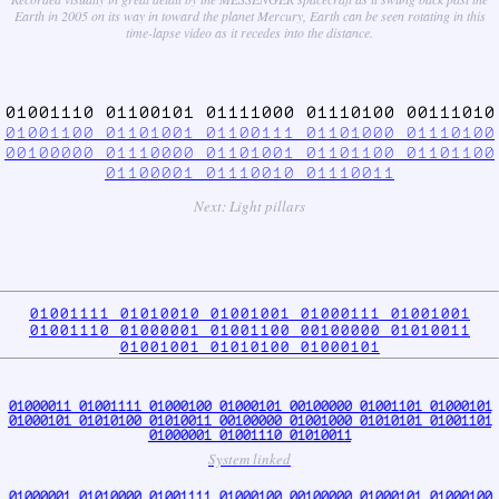
Earth in 2005 on its way in toward the planet Mercury, Earth can be seen rotating in this
time-lapse video as it recedes into the distance.
01001110 01100101 01111000 01110100 00111010
01001100 01101001 01100111 01101000 01110100
00100000 01110000 01101001 01101100 01101100
01100001 01110010 01110011
Next: Light pillars
01001111 01010010 01001001 01000111 01001001
01001110 01000001 01001100 00100000 01010011
01001001 01010100 01000101
01000011 01001111 01000100 01000101 00100000 01001101 01000101
01000101 01010100 01010011 00100000 01001000 01010101 01001101
01000001 01001110 01010011
System linked
01000001 01010000 01001111 01000100 00100000 01000101 01000100