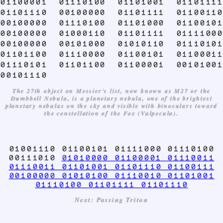
01100001 01110100 01101001 01101111
01101110 00100000 01101111 01100110
00100000 01110100 01101000 01100101
00100000 01000110 01101111 01111000
00100000 00101000 01010110 01110101
01101100 01110000 01100101 01100011
01110101 01101100 01100001 00101001
00101110
The 27th object on Messier's list, now known as M27 or the
Dumbbell Nebula, is a planetary nebula, one of the brightest
planetary nebulas on the sky and visible with binoculars toward
the constellation of the Fox (Vulpecula).
01001110 01100101 01111000 01110100
00111010
01010000 01100001 01110011
01110011 01101001 01101110 01100111
00100000 01010100 01110010 01101001
01110100 01101111 01101110
Next: Passing Triton