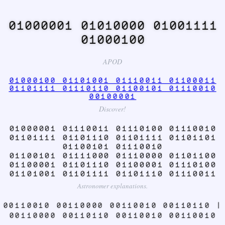
01000001 01010000 01001111
01000100
APOD
01000100 01101001 01110011 01100011
01101111 01110110 01100101 01110010
00100001
Discover!
01000001 01110011 01110100 01110010
01101111 01101110 01101111 01101101
01100101 01110010
01100101 01111000 01110000 01101100
01100001 01101110 01100001 01110100
01101001 01101111 01101110 01110011
Astronomer explanations.
00110010 00110000 00110010 00110110 |
00110000 00110110 00110010 00110010