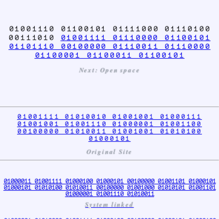
01001110 01100101 01111000 01110100
00111010
01001111 01110000 01100101
01101110 00100000 01110011 01110000
01100001 01100011 01100101
Next: Open space
01001111 01010010 01001001 01000111
01001001 01001110 01000001 01001100
00100000 01010011 01001001 01010100
01000101
Original Site
01000011 01001111 01000100 01000101 00100000 01001101 01000101
01000101 01010100 01010011 00100000 01001000 01010101 01001101
01000001 01001110 01010011
System linked