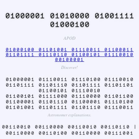
01000001 01010000 01001111
01000100
APOD
01000100 01101001 01110011 01100011
01101111 01110110 01100101 01110010
00100001
Discover!
01000001 01110011 01110100 01110010
01101111 01101110 01101111 01101101
01100101 01110010
01100101 01111000 01110000 01101100
01100001 01101110 01100001 01110100
01101001 01101111 01101110 01110011
Astronomer explanations.
00110010 00110000 00110010 00110110 |
00110000 00110100 00110000 00111001