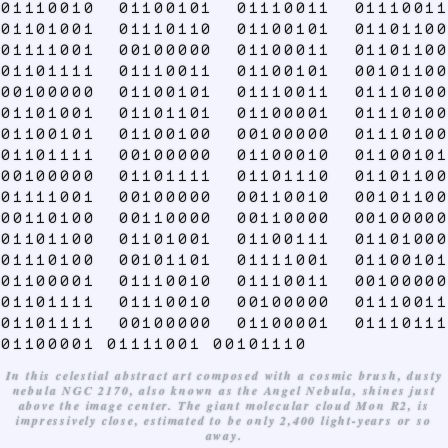
01110010 01100101 01110011 01110011
01101001 01110110 01100101 01101100
01111001 00100000 01100011 01101100
01101111 01110011 01100101 00101100
00100000 01100101 01110011 01110100
01101001 01101101 01100001 01110100
01100101 01100100 00100000 01110100
01101111 00100000 01100010 01100101
00100000 01101111 01101110 01101100
01111001 00100000 00110010 00101100
00110100 00110000 00110000 00100000
01101100 01101001 01100111 01101000
01110100 00101101 01111001 01100101
01100001 01110010 01110011 00100000
01101111 01110010 00100000 01110011
01101111 00100000 01100001 01110111
01100001 01111001 00101110
In this celestial abstract art composed with a cosmic brush, dusty
nebula NGC 2170, also known as the Angel Nebula, shines just
above the image center. The giant molecular cloud Mon R2, is
impressively close, estimated to be only 2,400 light-years or so
away.