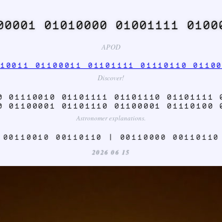
00001 01010000 01001111 0100
APOD
10011 01100011 01101111 01110110 0110
Discover!
0 01110010 01101111 01101110 01101111 
0 01100001 01101110 01100001 01110100 
Astronomer explanations.
 00110010 00110110 | 00110000 00110110
2026 06 15