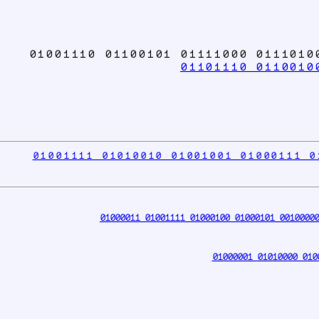
01001110 01100101 01111000 011101
01101110 0110010
01001111 01010010 01001001 01000111 0
01000011 01001111 01000100 01000101 00100000
01000001 01010000 010