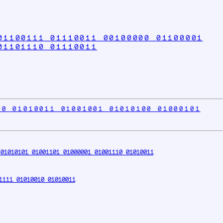
01100111 01110011 00100000 01100001
01101110 01110011
00 01010011 01001001 01010100 01000101
01010101 01001101 01000001 01001110 01010011
1111 01010010 01010011