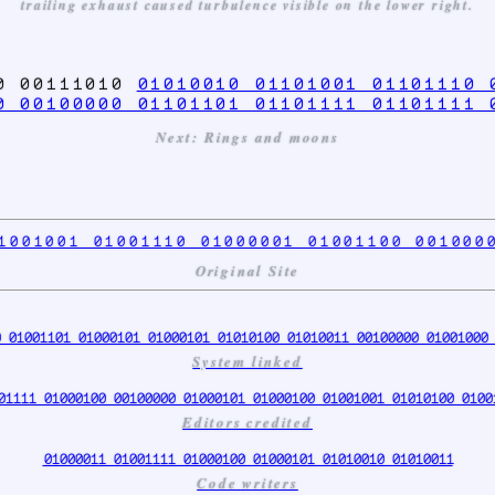
trailing exhaust caused turbulence visible on the lower right.
00 00111010
01010010 01101001 01101110 
0 00100000 01101101 01101111 01101111 
Next: Rings and moons
1001001 01001110 01000001 01001100 001000
Original Site
 01001101 01000101 01000101 01010100 01010011 00100000 01001000 
System linked
01111 01000100 00100000 01000101 01000100 01001001 01010100 0100
Editors credited
01000011 01001111 01000100 01000101 01010010 01010011
Code writers