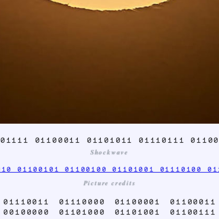
01111 01100011 01101011 01110111 0110
Shockwave
010 01100101 01100100 01101001 01110100 01
Picture credits
 01110011 01110000 01100001 01100011
 00100000 01101000 01101001 01100111