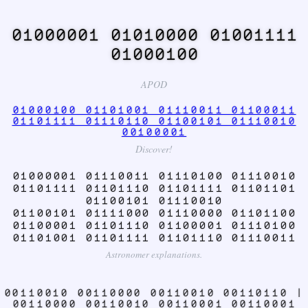
01000001 01010000 01001111
01000100
APOD
01000100 01101001 01110011 01100011
01101111 01110110 01100101 01110010
00100001
Discover!
01000001 01110011 01110100 01110010
01101111 01101110 01101111 01101101
01100101 01110010
01100101 01111000 01110000 01101100
01100001 01101110 01100001 01110100
01101001 01101111 01101110 01110011
Astronomer explanations.
00110010 00110000 00110010 00110110 |
00110000 00110010 00110001 00110001