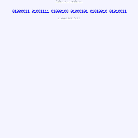
Editors credited
01000011 01001111 01000100 01000101 01010010 01010011
Code writers