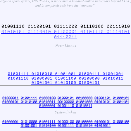
edge-on spiral galaxy, ESO 257-19, is more than a hundred million light-years beyond CG 4 ,
and is completely safe from the “monster”.
01001110 01100101 01111000 01110100 00111010
01010101 01110010 01100001 01101110 01110101
01110011
Next: Uranus
01001111 01010010 01001001 01000111 01001001
01001110 01000001 01001100 00100000 01010011
01001001 01010100 01000101
01000011 01001111 01000100 01000101 00100000 01001101 01000101
01000101 01010100 01010011 00100000 01001000 01010101 01001101
01000001 01001110 01010011
System linked
01000001 01010000 01001111 01000100 00100000 01000101 01000100
01001001 01010100 01001111 01010010 01010011