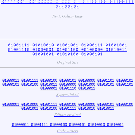
01111001 00100000 01000101 01100100 01100111
01100101
Next: Galaxy Edge
01001111 01010010 01001001 01000111 01001001
01001110 01000001 01001100 00100000 01010011
01001001 01010100 01000101
Original Site
01000011 01001111 01000100 01000101 00100000 01001101 01000101
01000101 01010100 01010011 00100000 01001000 01010101 01001101
01000001 01001110 01010011
System linked
01000001 01010000 01001111 01000100 00100000 01000101 01000100
01001001 01010100 01001111 01010010 01010011
Editors credited
01000011 01001111 01000100 01000101 01010010 01010011
Code writers