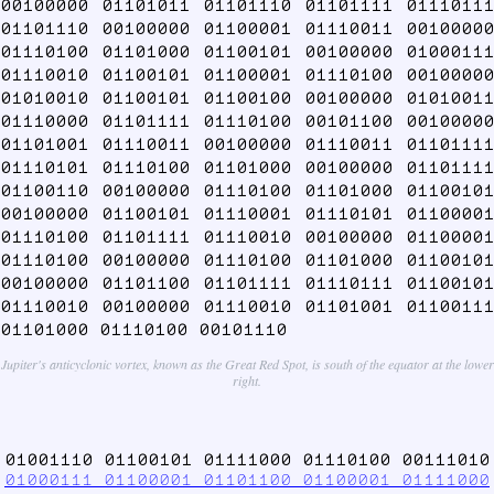
00100000 01101011 01101110 01101111 01110111
01101110 00100000 01100001 01110011 00100000
01110100 01101000 01100101 00100000 01000111
01110010 01100101 01100001 01110100 00100000
01010010 01100101 01100100 00100000 01010011
01110000 01101111 01110100 00101100 00100000
01101001 01110011 00100000 01110011 01101111
01110101 01110100 01101000 00100000 01101111
01100110 00100000 01110100 01101000 01100101
00100000 01100101 01110001 01110101 01100001
01110100 01101111 01110010 00100000 01100001
01110100 00100000 01110100 01101000 01100101
00100000 01101100 01101111 01110111 01100101
01110010 00100000 01110010 01101001 01100111
01101000 01110100 00101110
Jupiter's anticyclonic vortex, known as the Great Red Spot, is south of the equator at the lower
right.
01001110 01100101 01111000 01110100 00111010
01000111 01100001 01101100 01100001 01111000