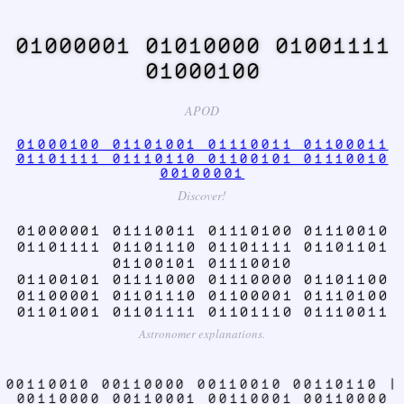
01000001 01010000 01001111
01000100
APOD
01000100 01101001 01110011 01100011
01101111 01110110 01100101 01110010
00100001
Discover!
01000001 01110011 01110100 01110010
01101111 01101110 01101111 01101101
01100101 01110010
01100101 01111000 01110000 01101100
01100001 01101110 01100001 01110100
01101001 01101111 01101110 01110011
Astronomer explanations.
00110010 00110000 00110010 00110110 |
00110000 00110001 00110001 00110000