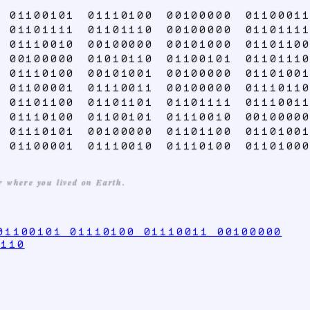
 01100101 01110100 00100000 01100011
 01101111 01101110 00100000 01101111
 01110010 00100000 00101000 01101100
 00100000 01010110 01100101 01101110
 01110100 00101001 00100000 01101001
 01100001 01110011 00100000 01110110
 01101100 01101101 01101111 01110011
 01110100 01100101 01110010 00100000
 01110101 00100000 01101100 01101001
 01100001 01110010 01110100 01101000
er where you lived on Earth.
01100101 01110100 01110011 00100000
1110