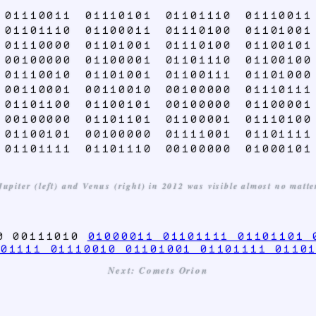
 01110011 01110101 01101110 01110011
 01101110 01100011 01110100 01101001
 01110000 01101001 01110100 01100101
 00100000 01100001 01101110 01100100
 01110010 01101001 01100111 01101000
 00110001 00110010 00100000 01110111
 01101100 01100101 00100000 01100001
 00100000 01101101 01100001 01110100
 01100101 00100000 01111001 01101111
 01101111 01101110 00100000 01000101
upiter (left) and Venus (right) in 2012 was visible almost no matt
00 00111010
01000011 01101111 01101101 
01111 01110010 01101001 01101111 0110
Next: Comets Orion