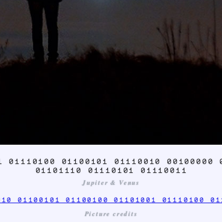
1 01110100 01100101 01110010 00100000 
01101110 01110101 01110011
Jupiter & Venus
010 01100101 01100100 01101001 01110100 01
Picture credits