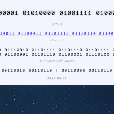
00001 01010000 01001111 0100
APOD
10011 01100011 01101111 01110110 0110
Discover!
0 01110010 01101111 01101110 01101111 
0 01100001 01101110 01100001 01110100 
Astronomer explanations.
 00110010 00110110 | 00110000 00110110
2026 06 07