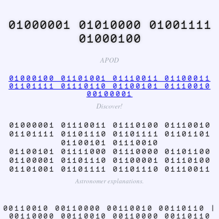
01000001 01010000 01001111
01000100
APOD
01000100 01101001 01110011 01100011
01101111 01110110 01100101 01110010
00100001
Discover!
01000001 01110011 01110100 01110010
01101111 01101110 01101111 01101101
01100101 01110010
01100101 01111000 01110000 01101100
01100001 01101110 01100001 01110100
01101001 01101111 01101110 01110011
Astronomer explanations.
00110010 00110000 00110010 00110110 |
00110000 00110010 00110000 00110110