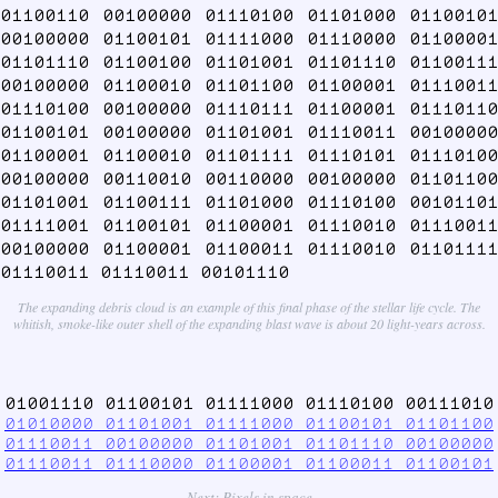
01100110 00100000 01110100 01101000 01100101
00100000 01100101 01111000 01110000 01100001
01101110 01100100 01101001 01101110 01100111
00100000 01100010 01101100 01100001 01110011
01110100 00100000 01110111 01100001 01110110
01100101 00100000 01101001 01110011 00100000
01100001 01100010 01101111 01110101 01110100
00100000 00110010 00110000 00100000 01101100
01101001 01100111 01101000 01110100 00101101
01111001 01100101 01100001 01110010 01110011
00100000 01100001 01100011 01110010 01101111
01110011 01110011 00101110
The expanding debris cloud is an example of this final phase of the stellar life cycle. The
whitish, smoke-like outer shell of the expanding blast wave is about 20 light-years across.
01001110 01100101 01111000 01110100 00111010
01010000 01101001 01111000 01100101 01101100
01110011 00100000 01101001 01101110 00100000
01110011 01110000 01100001 01100011 01100101
Next: Pixels in space