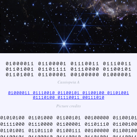
01000011 01100001 01110011 01110011
01101001 01101111 01110000 01100101
01101001 01100001 00100000 01000001
Cassiopeia A
01000011 01110010 01100101 01100100 01101001
01110100 01110011 00111010
Picture credits
01010100 01101000 01100101 00100000 01100101
01111000 01110000 01100001 01101110 01100100
01101001 01101110 01100111 00100000 01100100
01100101 01100010 01110010 01101001 01110011