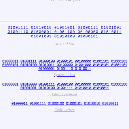
01001111 01010010 01001001 01000111 01001001
01001110 01000001 01001100 00100000 01010011
01001001 01010100 01000101
Original Site
01000011 01001111 01000100 01000101 00100000 01001101 01000101
01000101 01010100 01010011 00100000 01001000 01010101 01001101
01000001 01001110 01010011
System linked
01000001 01010000 01001111 01000100 00100000 01000101 01000100
01001001 01010100 01001111 01010010 01010011
Editors credited
01000011 01001111 01000100 01000101 01010010 01010011
Code writers