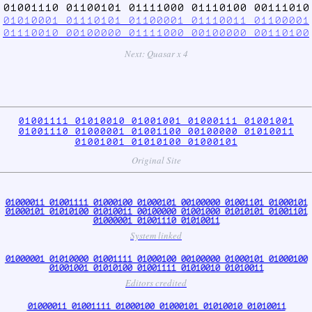
01001110 01100101 01111000 01110100 00111010
01010001 01110101 01100001 01110011 01100001
01110010 00100000 01111000 00100000 00110100
Next: Quasar x 4
01001111 01010010 01001001 01000111 01001001
01001110 01000001 01001100 00100000 01010011
01001001 01010100 01000101
Original Site
01000011 01001111 01000100 01000101 00100000 01001101 01000101
01000101 01010100 01010011 00100000 01001000 01010101 01001101
01000001 01001110 01010011
System linked
01000001 01010000 01001111 01000100 00100000 01000101 01000100
01001001 01010100 01001111 01010010 01010011
Editors credited
01000011 01001111 01000100 01000101 01010010 01010011