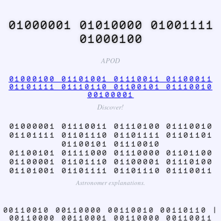
01000001 01010000 01001111
01000100
APOD
01000100 01101001 01110011 01100011
01101111 01110110 01100101 01110010
00100001
Discover!
01000001 01110011 01110100 01110010
01101111 01101110 01101111 01101101
01100101 01110010
01100101 01111000 01110000 01101100
01100001 01101110 01100001 01110100
01101001 01101111 01101110 01110011
Astronomer explanations.
00110010 00110000 00110010 00110110 |
00110000 00110001 00110000 00110011