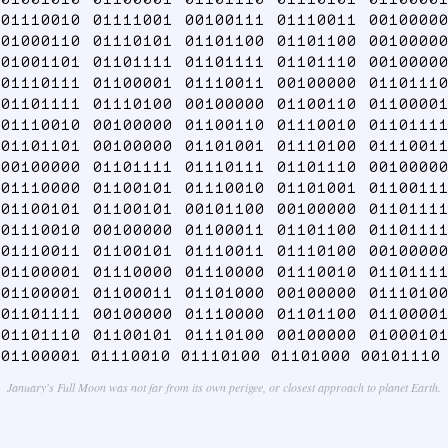
01110010 01111001 00100111 01110011 00100000
01000110 01110101 01101100 01101100 00100000
01001101 01101111 01101111 01101110 00100000
01110111 01100001 01110011 00100000 01101110
01101111 01110100 00100000 01100110 01100001
01110010 00100000 01100110 01110010 01101111
01101101 00100000 01101001 01110100 01110011
00100000 01101111 01110111 01101110 00100000
01110000 01100101 01110010 01101001 01100111
01100101 01100101 00101100 00100000 01101111
01110010 00100000 01100011 01101100 01101111
01110011 01100101 01110011 01110100 00100000
01100001 01110000 01110000 01110010 01101111
01100001 01100011 01101000 00100000 01110100
01101111 00100000 01110000 01101100 01100001
01101110 01100101 01110100 00100000 01000101
01100001 01110010 01110100 01101000 00101110
January's Full Moon was not far from its own perigee, or closest approach to planet Earth.