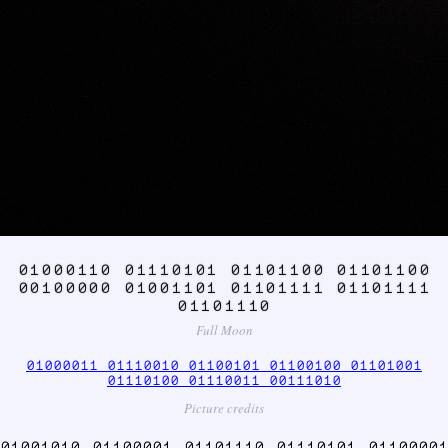
01000110 01110101 01101100 01101100
00100000 01001101 01101111 01101111
01101110
Full Moon
01000011 01110010 01100101 01100100 01101001
01110100 01110011 00111010
Picture credits
01001010 01100001 01101110 01110101 01100001