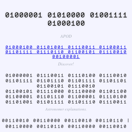
01000001 01010000 01001111
01000100
APOD
01000100 01101001 01110011 01100011
01101111 01110110 01100101 01110010
00100001
Discover!
01000001 01110011 01110100 01110010
01101111 01101110 01101111 01101101
01100101 01110010
01100101 01111000 01110000 01101100
01100001 01101110 01100001 01110100
01101001 01101111 01101110 01110011
Astronomer explanations.
00110010 00110000 00110010 00110110 |
00110000 00110110 00110000 00110010