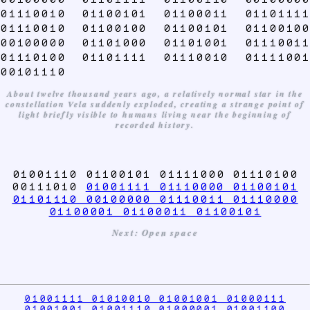
01110010 01100101 01100011 01101111
01110010 01100100 01100101 01100100
00100000 01101000 01101001 01110011
01110100 01101111 01110010 01111001
00101110
About twelve thousand years ago, a relatively normal star in the
constellation Vela suddenly exploded, creating a strange point of
light briefly visible to humans living near the beginning of
recorded history.
01001110 01100101 01111000 01110100
00111010
01001111 01110000 01100101
01101110 00100000 01110011 01110000
01100001 01100011 01100101
Next: Open space
01001111 01010010 01001001 01000111
01001001 01001110 01000001 01001100