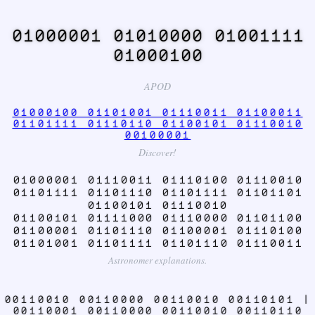
01000001 01010000 01001111
01000100
APOD
01000100 01101001 01110011 01100011
01101111 01110110 01100101 01110010
00100001
Discover!
01000001 01110011 01110100 01110010
01101111 01101110 01101111 01101101
01100101 01110010
01100101 01111000 01110000 01101100
01100001 01101110 01100001 01110100
01101001 01101111 01101110 01110011
Astronomer explanations.
00110010 00110000 00110010 00110101 |
00110001 00110000 00110010 00110110