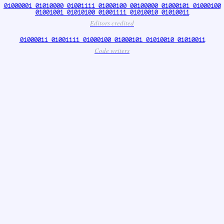
01000001 01010000 01001111 01000100 00100000 01000101 01000100
01001001 01010100 01001111 01010010 01010011
Editors credited
01000011 01001111 01000100 01000101 01010010 01010011
Code writers