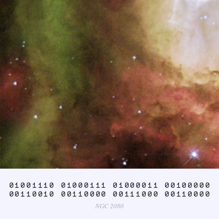
01001110 01000111 01000011 00100000
00110010 00110000 00111000 00110000
NGC 2080