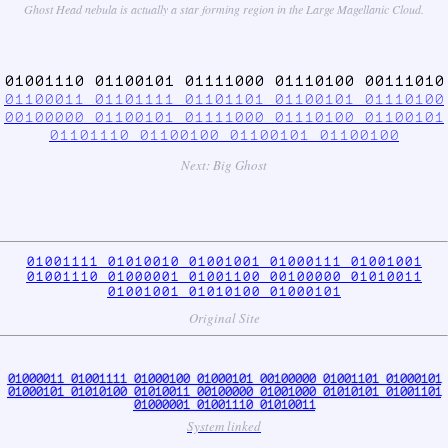
Ghost Head nebula is actually a star forming region in the Large Magellanic Cloud.
01001110 01100101 01111000 01110100 00111010
01100011 01101111 01101101 01100101 01110100
00100000 01100101 01111000 01110100 01100101
01101110 01100100 01100101 01100100
Next: Big Ghost
01001111 01010010 01001001 01000111 01001001
01001110 01000001 01001100 00100000 01010011
01001001 01010100 01000101
Original Site
01000011 01001111 01000100 01000101 00100000 01001101 01000101
01000101 01010100 01010011 00100000 01001000 01010101 01001101
01000001 01001110 01010011
System linked