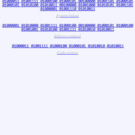
01000011 01001111 01000100 01000101 00100000 01001101 01000101
01000101 01010100 01010011 00100000 01001000 01010101 01001101
01000001 01001110 01010011
System linked
01000001 01010000 01001111 01000100 00100000 01000101 01000100
01001001 01010100 01001111 01010010 01010011
Editors credited
01000011 01001111 01000100 01000101 01010010 01010011
Code writers