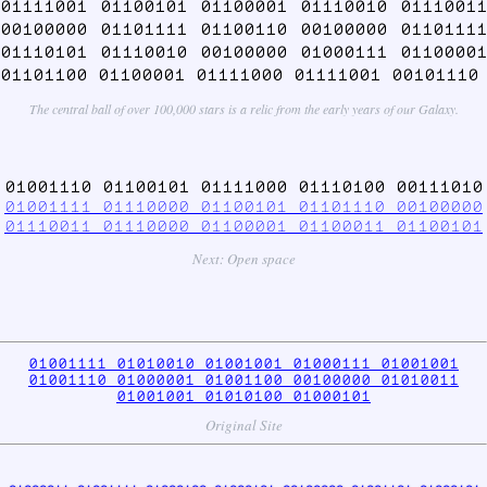
01111001 01100101 01100001 01110010 01110011
00100000 01101111 01100110 00100000 01101111
01110101 01110010 00100000 01000111 01100001
01101100 01100001 01111000 01111001 00101110
The central ball of over 100,000 stars is a relic from the early years of our Galaxy.
01001110 01100101 01111000 01110100 00111010
01001111 01110000 01100101 01101110 00100000
01110011 01110000 01100001 01100011 01100101
Next: Open space
01001111 01010010 01001001 01000111 01001001
01001110 01000001 01001100 00100000 01010011
01001001 01010100 01000101
Original Site