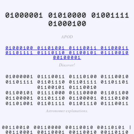
01000001 01010000 01001111
01000100
APOD
01000100 01101001 01110011 01100011
01101111 01110110 01100101 01110010
00100001
Discover!
01000001 01110011 01110100 01110010
01101111 01101110 01101111 01101101
01100101 01110010
01100101 01111000 01110000 01101100
01100001 01101110 01100001 01110100
01101001 01101111 01101110 01110011
Astronomer explanations.
00110010 00110000 00110010 00110101 |
00110001 00110001 00110010 00110110