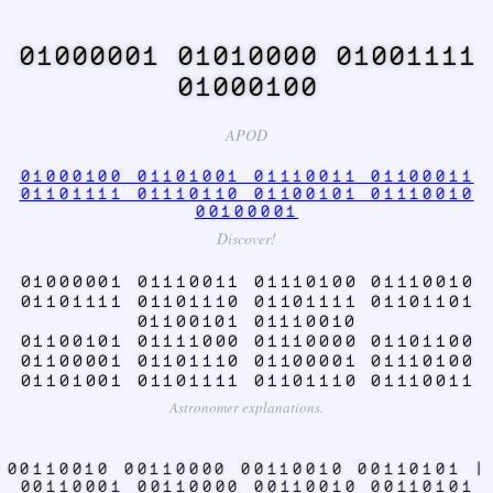
01000001 01010000 01001111
01000100
APOD
01000100 01101001 01110011 01100011
01101111 01110110 01100101 01110010
00100001
Discover!
01000001 01110011 01110100 01110010
01101111 01101110 01101111 01101101
01100101 01110010
01100101 01111000 01110000 01101100
01100001 01101110 01100001 01110100
01101001 01101111 01101110 01110011
Astronomer explanations.
00110010 00110000 00110010 00110101 |
00110001 00110000 00110010 00110101