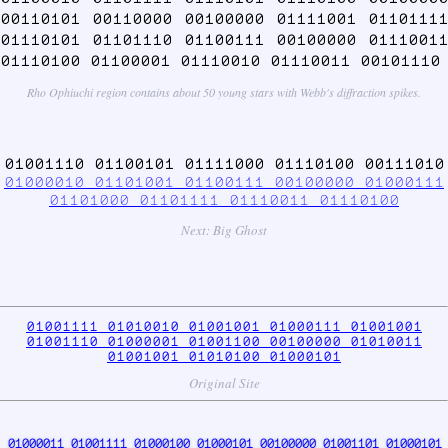
00110101 00110000 00100000 01111001 01101111
01110101 01101110 01100111 00100000 01110011
01110100 01100001 01110010 01110011 00101110
Rho Ophiuchi region contains about 50 young stars with Webb's diffraction spikes.
01001110 01100101 01111000 01110100 00111010
01000010 01101001 01100111 00100000 01000111
01101000 01101111 01110011 01110100
Next: Big Ghost
01001111 01010010 01001001 01000111 01001001
01001110 01000001 01001100 00100000 01010011
01001001 01010100 01000101
Original Site
01000011 01001111 01000100 01000101 00100000 01001101 01000101