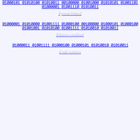
01000101 01010100 01010011 00100000 01001000 01010101 01001101
01000001 01001110 01010011
System linked
01000001 01010000 01001111 01000100 00100000 01000101 01000100
01001001 01010100 01001111 01010010 01010011
Editors credited
01000011 01001111 01000100 01000101 01010010 01010011
Code writers