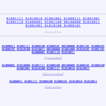
01001111 01010010 01001001 01000111 01001001
01001110 01000001 01001100 00100000 01010011
01001001 01010100 01000101
Original Site
01000011 01001111 01000100 01000101 00100000 01001101 01000101
01000101 01010100 01010011 00100000 01001000 01010101 01001101
01000001 01001110 01010011
System linked
01000001 01010000 01001111 01000100 00100000 01000101 01000100
01001001 01010100 01001111 01010010 01010011
Editors credited
01000011 01001111 01000100 01000101 01010010 01010011
Code writers