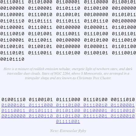
01110011 01101000 01100001 01110000 01100101
00100000 01100001 01101110 01100100 00100000
01100001 01110010 01100101 00100000 01101011
01101110 01101111 01110111 01101110 00100000
01100001 01110011 00100000 01000011 01101000
01110010 01101001 01110011 01110100 01101101
01100001 01110011 00100000 01010100 01110010
01100101 01100101 00100000 01000011 01101100
01110101 01110011 01110100 01100101 01110010
00101110
Here is a mixture of reddish emission nebulae, energetic light of newborn stars, and dark
interstellar dust clouds. Stars of NGC 2264, above S Monocerotis, are arranged in a
triangular shape and are known as Christmas Tree Cluster.
01001110 01100101 01111000 01110100 00111010
01000101 01111000 01110100 01110010 01100001
01110011 01101111 01101100 01100001 01110010
00100000 01100110 01101100 01111001 01100010
01111001
Next: Extrasolar flyby