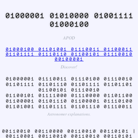
01000001 01010000 01001111
01000100
APOD
01000100 01101001 01110011 01100011
01101111 01110110 01100101 01110010
00100001
Discover!
01000001 01110011 01110100 01110010
01101111 01101110 01101111 01101101
01100101 01110010
01100101 01111000 01110000 01101100
01100001 01101110 01100001 01110100
01101001 01101111 01101110 01110011
Astronomer explanations.
00110010 00110000 00110010 00110101 |
00110001 00110010 00110010 00110101