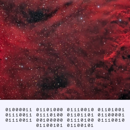
01000011 01101000 01110010 01101001
01110011 01110100 01101101 01100001
01110011 00100000 01110100 01110010
01100101 01100101