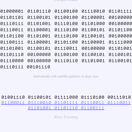
01000001 01101110 01100100 01110010 01101111
01101101 01100101 01100100 01100001 00100000
01110111 01101001 01110100 01101000 00100000
01110011 01100001 01110100 01100101 01101100
01101100 01101001 01110100 01100101 00100000
01100111 01100001 01101100 01100001 01111000
01101001 01100101 01110011 00100000 01101001
01101110 00100000 01100100 01100101 01100101
01110000 00100000 01110110 01101001 01100101
01110111 00101110
Andromeda with satellite galaxies in deep view.
01001110 01100101 01111000 01110100 00111010
01100011 01110010 01101111 01110011 01110011
01101001 01101110 01100111
Next: Crossing