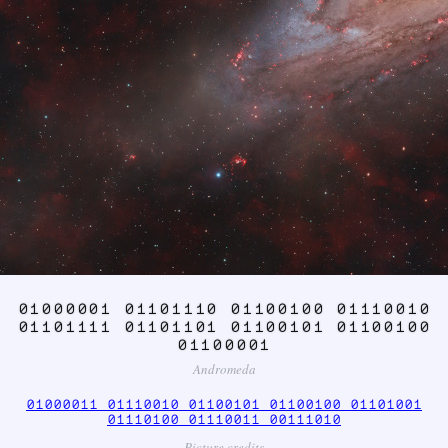
01000001 01101110 01100100 01110010
01101111 01101101 01100101 01100100
01100001
Andromeda
01000011 01110010 01100101 01100100 01101001
01110100 01110011 00111010
Picture credits