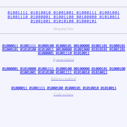
01001111 01010010 01001001 01000111 01001001
01001110 01000001 01001100 00100000 01010011
01001001 01010100 01000101
Original Site
01000011 01001111 01000100 01000101 00100000 01001101 01000101
01000101 01010100 01010011 00100000 01001000 01010101 01001101
01000001 01001110 01010011
System linked
01000001 01010000 01001111 01000100 00100000 01000101 01000100
01001001 01010100 01001111 01010010 01010011
Editors credited
01000011 01001111 01000100 01000101 01010010 01010011
Code writers