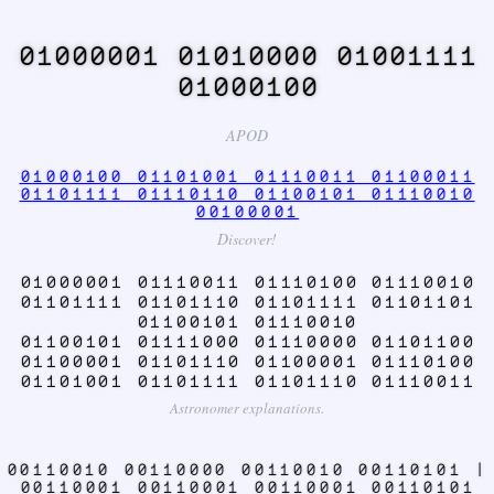
01000001 01010000 01001111
01000100
APOD
01000100 01101001 01110011 01100011
01101111 01110110 01100101 01110010
00100001
Discover!
01000001 01110011 01110100 01110010
01101111 01101110 01101111 01101101
01100101 01110010
01100101 01111000 01110000 01101100
01100001 01101110 01100001 01110100
01101001 01101111 01101110 01110011
Astronomer explanations.
00110010 00110000 00110010 00110101 |
00110001 00110001 00110001 00110101