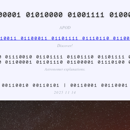
00001 01010000 01001111 0100
APOD
10011 01100011 01101111 01110110 0110
Discover!
0 01110010 01101111 01101110 01101111 
0 01100001 01101110 01100001 01110100 
Astronomer explanations.
 00110010 00110101 | 00110001 00110001
2025 11 14