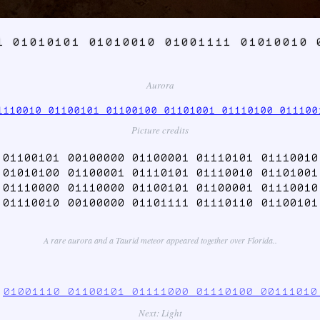
1 01010101 01010010 01001111 01010010 
Aurora
1110010 01100101 01100100 01101001 01110100 011100
Picture credits
 01100101 00100000 01100001 01110101 01110010
 01010100 01100001 01110101 01110010 01101001
 01110000 01110000 01100101 01100001 01110010
 01110010 00100000 01101111 01110110 01100101
A rare aurora and a Taurid meteor appeared together over Florida..
0
01001110 01100101 01111000 01110100 00111010
Next: Light