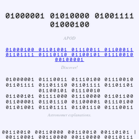
01000001 01010000 01001111
01000100
APOD
01000100 01101001 01110011 01100011
01101111 01110110 01100101 01110010
00100001
Discover!
01000001 01110011 01110100 01110010
01101111 01101110 01101111 01101101
01100101 01110010
01100101 01111000 01110000 01101100
01100001 01101110 01100001 01110100
01101001 01101111 01101110 01110011
Astronomer explanations.
00110010 00110000 00110010 00110101 |
00110001 00110000 00110000 00110111