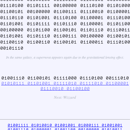
01110100 01101111 00100000 01110100 01101000
01100101 00100000 01100111 01110010 01100001
01110110 01101001 01110100 01100001 01110100
01101001 01101111 01101110 01100001 01101100
00100000 01101100 01100101 01101110 01110011
01101001 01101110 01100111 00100000 01100101
01100110 01100110 01100101 01100011 01110100
00101110
In the same galaxy, a supernova appears again due to the gravitational lensing effect.
01001110 01100101 01111000 01110100 00111010
01010111 01101001 01111010 01111010 01100001
01110010 01100100
Next: Wizzard
01001111 01010010 01001001 01000111 01001001
01001110 01000001 01001100 00100000 01010011