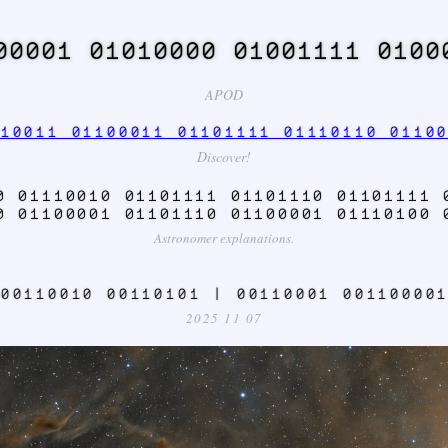
00001 01010000 01001111 0100
APOD
10011 01100011 01101111 01110110 0110
Discover!
0 01110010 01101111 01101110 01101111 
0 01100001 01101110 01100001 01110100 
Astronomer explanations.
00110010 00110101 | 00110001 00110000
2025 11 07