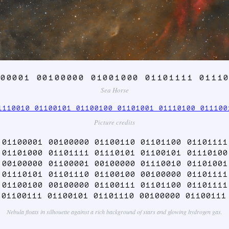
00001 00100000 01001000 01101111 0111
Sea Horse
1110010 01100101 01100100 01101001 01110100 011100
Picture credits
 01100001 00100000 01100110 01101100 01101111
 01101000 01101111 01110101 01100101 01110100
 00100000 01100001 00100000 01110010 01101001
 01110101 01101110 01100100 00100000 01101111
 01100100 00100000 01100111 01101100 01101111
 01100111 01100101 01101110 00100000 01100111
Nebula floats in silhouette against a rich background of stars and glowing hydrogen gas.