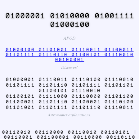
01000001 01010000 01001111
01000100
APOD
01000100 01101001 01110011 01100011
01101111 01110110 01100101 01110010
00100001
Discover!
01000001 01110011 01110100 01110010
01101111 01101110 01101111 01101101
01100101 01110010
01100101 01111000 01110000 01101100
01100001 01101110 01100001 01110100
01101001 01101111 01101110 01110011
Astronomer explanations.
00110010 00110000 00110010 00110101 |
00110001 001100001 00110000 00110110