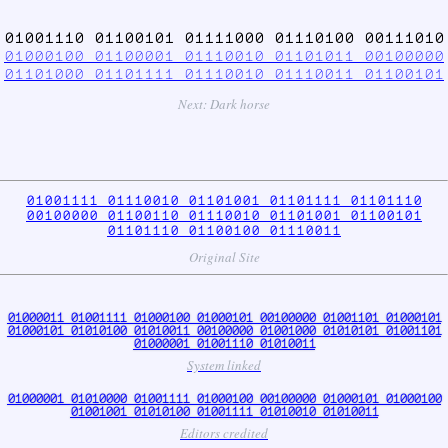
01001110 01100101 01111000 01110100 00111010
01000100 01100001 01110010 01101011 00100000
01101000 01101111 01110010 01110011 01100101
Next: Dark horse
01001111 01110010 01101001 01101111 01101110
00100000 01100110 01110010 01101001 01100101
01101110 01100100 01110011
Original Site
01000011 01001111 01000100 01000101 00100000 01001101 01000101
01000101 01010100 01010011 00100000 01001000 01010101 01001101
01000001 01001110 01010011
System linked
01000001 01010000 01001111 01000100 00100000 01000101 01000100
01001001 01010100 01001111 01010010 01010011
Editors credited