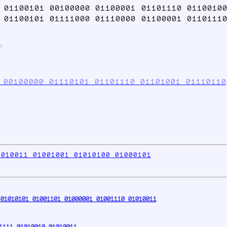
 01100101 00100000 01100001 01101110 01100100
 01100101 01111000 01110000 01100001 01101110
n.
 00100000 01110101 01101110 01101001 01110110
1010011 01001001 01010100 01000101
01010101 01001101 01000001 01001110 01010011
1111 01010010 01010011