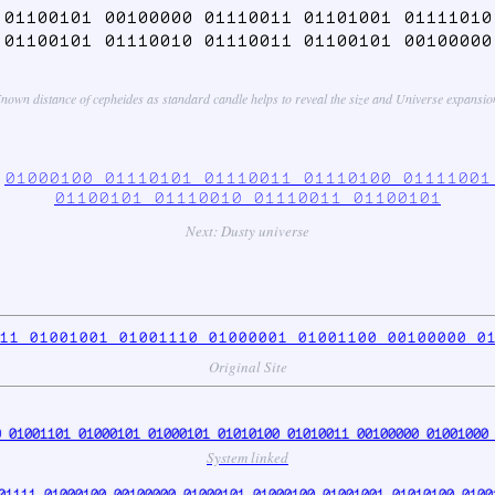
 01100101 00100000 01110011 01101001 01111010
 01100101 01110010 01110011 01100101 00100000
nown distance of cepheides as standard candle helps to reveal the size and Universe expansio
0
01000100 01110101 01110011 01110100 01111001
01100101 01110010 01110011 01100101
Next: Dusty universe
11 01001001 01001110 01000001 01001100 00100000 0
Original Site
 01001101 01000101 01000101 01010100 01010011 00100000 01001000 
System linked
01111 01000100 00100000 01000101 01000100 01001001 01010100 0100