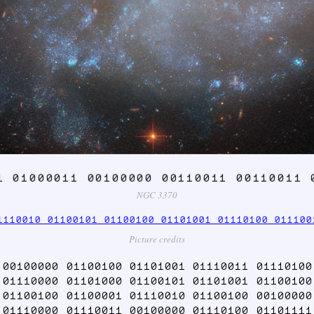
1 01000011 00100000 00110011 00110011 
NGC 3370
1110010 01100101 01100100 01101001 01110100 011100
Picture credits
 00100000 01100100 01101001 01110011 01110100
 01110000 01101000 01100101 01101001 01100100
 01100100 01100001 01110010 01100100 00100000
 01110000 01110011 00100000 01110100 01101111