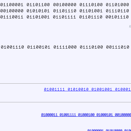
01100001 01101100 00100000 01110100 01101000
00100000 01010101 01101110 01101001 01110110
01110011 01101001 01101111 01101110 00101110
K
01001110 01100101 01111000 01110100 0011101
01001111 01010010 01001001 010001
01000011 01001111 01000100 01000101 00100000
01000001 01010000 010