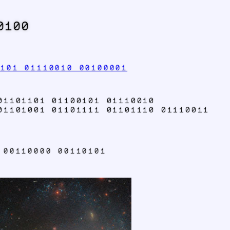
0100
0101 01110010 00100001
01101101 01100101 01110010
01101001 01101111 01101110 01110011
 00110000 00110101