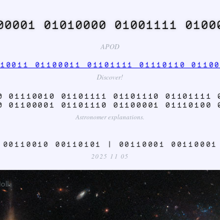
00001 01010000 01001111 0100
APOD
10011 01100011 01101111 01110110 0110
Discover!
0 01110010 01101111 01101110 01101111 
0 01100001 01101110 01100001 01110100 
Astronomer explanations.
 00110010 00110101 | 00110001 00110001
2025 11 05